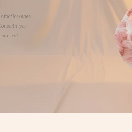
onfectionnées
ulousain par
tion est