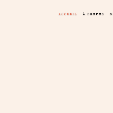
CCUEIL
ACCUEIL
À PROPOS
S
 PROPOS
ERVICES
OLLECTIONS
BES DE MARIAGE
BE DE CÉRÉMONIE
ROBES DE SOIRÉE
ROBES MÈRE DE MARIÉE
CRÉATIONS UNIQUES
ROBES DE COCKTAIL
ROBE DE GALA