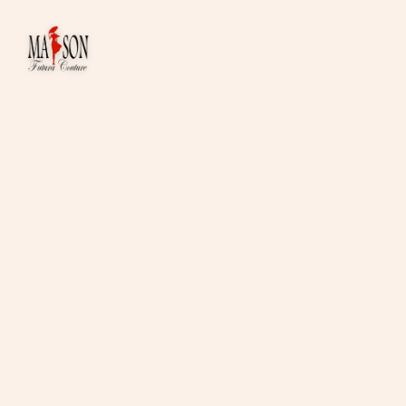
A
À
S
C
RO
RO