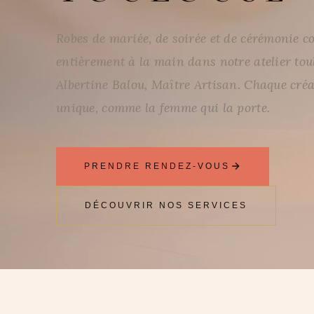
Robes de mariée, de soirée et de cérémonie c
entièrement à la main dans notre atelier to
Albertine Balou, Maître Artisan. Chaque créa
unique, comme la femme qui la porte.
PRENDRE RENDEZ-VOUS
DÉCOUVRIR NOS SERVICES