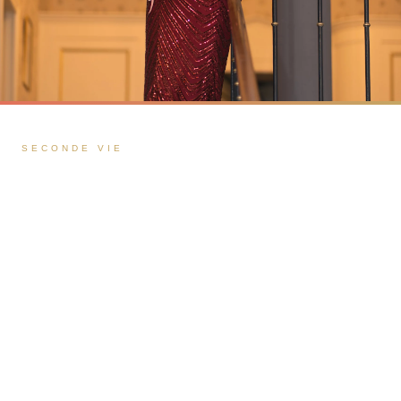
SECONDE VIE
Retouches &
Transformations De
Robes
À Toulouse
Certaines robes portent en elles une histoire qu’il
serait dommage d’oublier. Notre service de
retouches et transformations à Toulouse permet de
redonner vie à une tenue que vous aimez : ajuster la
coupe, moderniser les lignes, ou repenser