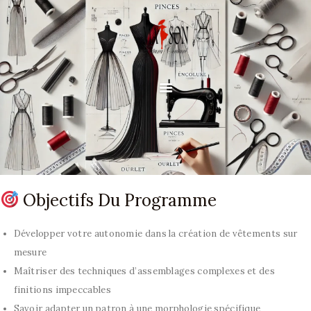
ACCUEIL
À PROPOS
Objectifs Du Programme
SERVICES
Développer votre autonomie dans la création de vêtements sur
COLLECTIONS
mesure
Maîtriser des techniques d’assemblages complexes et des
ROBES DE MARIAGE
finitions impeccables
ROBE DE CÉRÉMONIE
Savoir adapter un patron à une morphologie spécifique