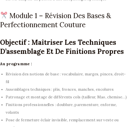
ROBES DE SOIRÉE
ROBES MÈRE DE
Module 1 – Révision Des Bases &
MARIÉE
Perfectionnement Couture
CRÉATIONS UNIQUES
ROBES DE COCKTAIL
ROBE DE GALA
Objectif : Maîtriser Les Techniques
D’assemblage Et De Finitions Propres
TENUE HABILLÉE
Au programme :
BLOG
Révision des notions de base : vocabulaire, marges, pinces, droit-
CONTACTS
fil
Assemblages techniques : plis, fronces, manches, encolures
Patronage et montage de différents cols (tailleur, Mao, chemise…)
Finitions professionnelles : doublure, parementure, enforme,
volants
Pose de fermeture éclair invisible, remplacement sur veste ou