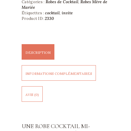
Robes de Cocktail
Robes Mère de
Trois
Catégories :
,
Quarts
Mariée
—
cocktail
invite
Étiquettes :
,
Francine
2330
Product ID:
DESCRIPTION
INFORMATIONS COMPLÉMENTAIRES
AVIS (0)
UNE ROBE COCKTAIL MI-