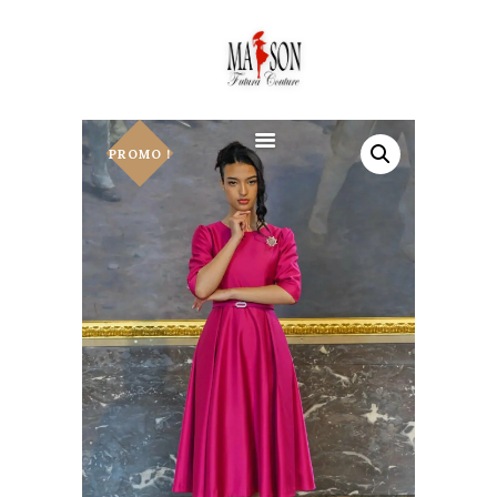
PROMO !
ACCUEIL
À PROPOS
SERVICES
COLLECTIONS
ROBES DE MARIAGE
ROBE DE CÉRÉMONIE