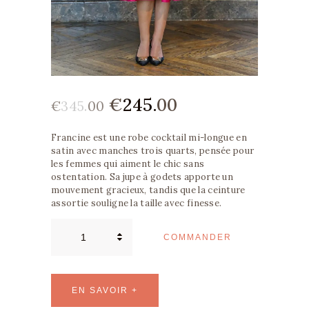
ROBES DE SOIRÉE
ROBES MÈRE DE
MARIÉE
CRÉATIONS UNIQUES
ROBES DE COCKTAIL
ROBE DE GALA
Le
€
245.
00
Le
€
345.
00
prix
prix
TENUE HABILLÉE
Francine est une robe cocktail mi-longue en
initial
actuel
satin avec manches trois quarts, pensée pour
les femmes qui aiment le chic sans
était :
est :
BLOG
ostentation. Sa jupe à godets apporte un
€345.
€245.
mouvement gracieux, tandis que la ceinture
CONTACTS
assortie souligne la taille avec finesse.
00
00
quantité
.
.
de
COMMANDER
Robe
Cocktail
Mi-
Longue
en
Satin
EN SAVOIR +
à
Manches