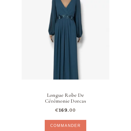
Les
options
peuvent
être
choisies
sur
la
page
du
produit
Longue Robe De
Cérémonie Dorcas
€
169.
00
COMMANDER