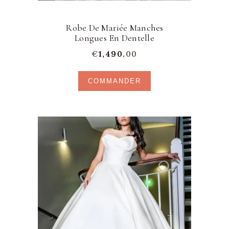
Robe De Mariée Manches
Longues En Dentelle
€
1,490.
00
Ce
COMMANDER
produit
a
plusieurs
variations.
Les
options
peuvent
être
choisies
sur
la