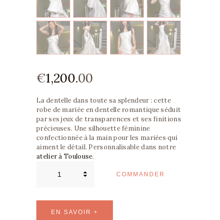
€
1,200.
00
La dentelle dans toute sa splendeur : cette
robe de mariée en dentelle romantique séduit
par ses jeux de transparences et ses finitions
précieuses. Une silhouette féminine
confectionnée à la main pour les mariées qui
aiment le détail. Personnalisable dans notre
atelier à Toulouse
.
quantité
de
COMMANDER
Robe
de
Mariée
en
Dentelle
Romantique
EN SAVOIR +