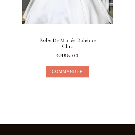
page
du
produit
Robe De Mariée Bohème
Chic
€
995.
00
COMMANDER