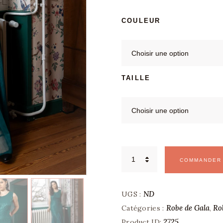
COULEUR
TENUE HABILLÉE
BLOG
TAILLE
CONTACTS
quantité
de
COMMANDER
Robe
de
Soirée
Longue
Pailletée
ND
UGS :
Col
Rond
Robe de Gala
Ro
Catégories :
,
et
Tulle
2725
Product ID: