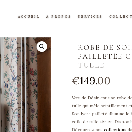
ACCUEIL
ACCUEIL
À PROPOS
SERVICES
COLLEC
À PROPOS
SERVICES
ROBE DE SO
COLLECTIONS
PAILLETÉE 
TULLE
ROBES DE MARIAGE
€
149.
00
ROBE DE CÉRÉMONIE
ROBES DE SOIRÉE
Vœu de Désir est une robe de
ROBES MÈRE DE MARIÉE
tulle qui mêle scintillement 
CRÉATIONS UNIQUES
Son lycra pailleté illumine le
ROBES DE COCKTAIL
voile de tulle aérien. Disponi
ROBE DE GALA
Découvrez nos
collections
da