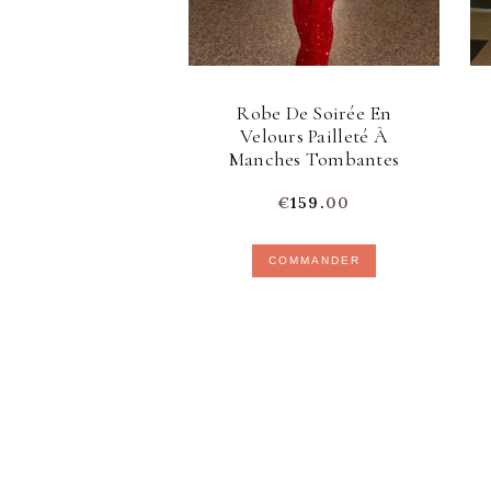
Robe De Soirée En
Velours Pailleté À
Manches Tombantes
€
159.
00
Ce
COMMANDER
produit
a
plusieurs
variations.
Les
options
peuvent