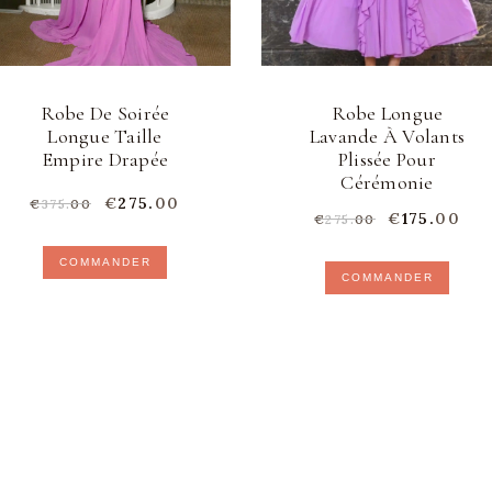
Robe De Soirée
Robe Longue
Longue Taille
Lavande À Volants
Empire Drapée
Plissée Pour
Cérémonie
Le
€
275.
00
Le
€
375.
00
Le
€
175.
00
Le
prix
prix
€
275.
00
prix
pri
initial
actuel
initial
act
était :
est :
Ce
COMMANDER
était :
est 
€375.
0
€275.
0
COMMANDER
€275.
0
€17
0
0
produit
0
0
.
.
a
.
.
plusieurs
variations.
Les
options
peuvent