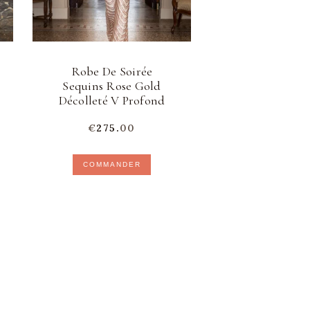
Robe De Soirée
Sequins Rose Gold
Décolleté V Profond
€
275.
00
x
uel
COMMANDER
:
5.
0