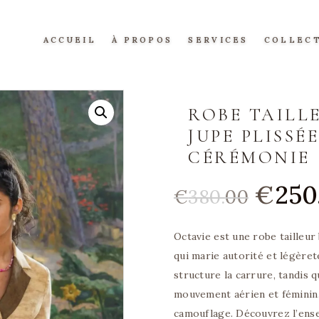
ACCUEIL
ACCUEIL
À PROPOS
SERVICES
COLLEC
À PROPOS
SERVICES
ROBE TAILL
COLLECTIONS
JUPE PLISSÉ
CÉRÉMONIE
ROBES DE MARIAGE
Le
€
250
ROBE DE CÉRÉMONIE
€
380.
00
prix
ROBES DE SOIRÉE
initia
Octavie est une robe tailleur
était 
ROBES MÈRE DE MARIÉE
qui marie autorité et légèret
€380
CRÉATIONS UNIQUES
structure la carrure, tandis 
0
ROBES DE COCKTAIL
mouvement aérien et féminin
.
ROBE DE GALA
camouflage. Découvrez l’ens