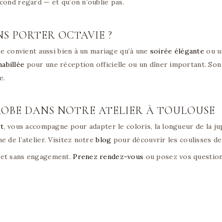
cond regard — et qu’on n’oublie pas.
S PORTER OCTAVIE ?
ée convient aussi bien à un mariage qu’à une
soirée élégante
ou u
habillée
pour une réception officielle ou un dîner important. Son
e.
ROBE DANS NOTRE ATELIER À TOULOUSE
rt
, vous accompagne pour adapter le coloris, la longueur de la ju
e de l’atelier. Visitez notre
blog
pour découvrir les coulisses de
 et sans engagement.
Prenez rendez-vous
ou posez vos questio