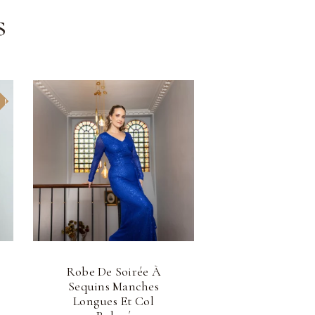
s
 !
Robe De Soirée À
Sequins Manches
Longues Et Col