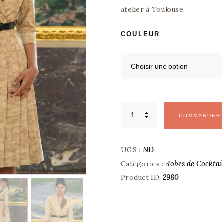
atelier à Toulouse.
TENUE HABILLÉE
COULEUR
BLOG
CONTACTS
quantité
de
COMMANDER
Robe
Tailleur
Blazer
et
Jupe
ND
UGS :
Plissée
pour
Robes de Cocktai
Catégories :
Cérémonie
2980
Product ID: