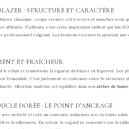
BLAZER : STRUCTURE ET CARACTÈRE
lazer classique : coupe croisée, col à revers et manches trois q
e affirmée. D’ailleurs, c’est cette inspiration tailleur qui fait d’
e professionnel exigeant. Les boutons recouverts ajoutent une c
EMENT ET FRAÎCHEUR
rend le relais et transforme la rigueur du blazer en légèreté. Le
it l’ensemble. C’est justement ce contraste entre le structuré du
ularité. Albertine maîtrise cet équilibre dans son
atelier de haut
OUCLE DORÉE : LE POINT D’ANCRAGE
e avec netteté et crée un contraste audacieux avec la teinte sable
lève la silhouette. En retour, le regard se concentre sur la taille