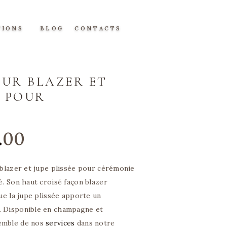
TIONS
BLOG
CONTACTS
EUR BLAZER ET
E POUR
Le
.
00
prix
l
actuel
 blazer et jupe plissée pour cérémonie
:
est :
é. Son haut croisé façon blazer
.
0
€250.
0
que la jupe plissée apporte un
0
. Disponible en champagne et
.
emble de nos
services
dans notre